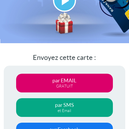
Lire
la
vidéo
Envoyez cette carte :
par EMAIL
GRATUIT
par SMS
et Email