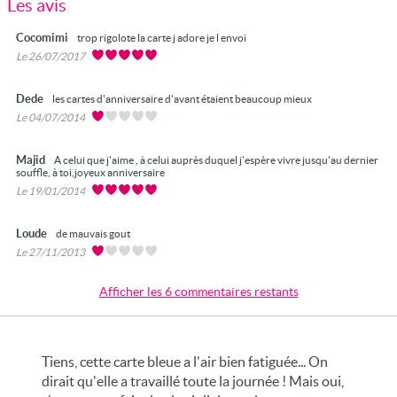
Les avis
Cocomimi
trop rigolote la carte j adore je l envoi
Le 26/07/2017
Dede
les cartes d'anniversaire d'avant étaient beaucoup mieux
Le 04/07/2014
Majid
A celui que j'aime , à celui auprès duquel j'espère vivre jusqu'au dernier
souffle, à toi,joyeux anniversaire
Le 19/01/2014
Loude
de mauvais gout
Le 27/11/2013
Afficher les 6 commentaires restants
Tiens, cette carte bleue a l'air bien fatiguée... On
dirait qu'elle a travaillé toute la journée ! Mais oui,