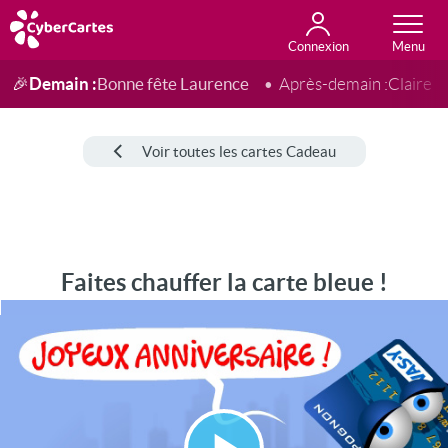
Connexion
Anniversaire
Fête du jour
Amour
Amitié
Merci
Toutes les cartes
Demain :
Bonne fête Laurence
🎉
Après-demain :
Claire
Voir toutes les cartes Cadeau
Faites chauffer la carte bleue !