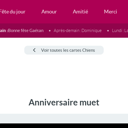
Fête du jour
Amour
Amitié
Merci
in :
Bonne fête Gaétan
Après-demain :
Dominique
Lundi :
L
Voir toutes les cartes Chiens
Anniversaire muet