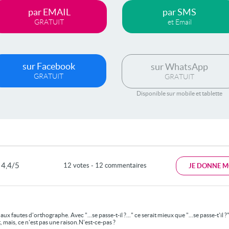
par EMAIL
par SMS
GRATUIT
et Email
sur Facebook
sur WhatsApp
GRATUIT
GRATUIT
Disponible sur mobile et tablette
4,4/5
12 votes - 12 commentaires
JE DONNE M
aux fautes d'orthographe. Avec "...se passe-t-il ?..." ce serait mieux que "...se passe-t'il ?
, mais, ce n'est pas une raison.N'est-ce-pas ?