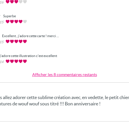
016
r
Superbe
015
Excellent , j'adore cette carte ! merci ...
015
j'adore cette illustration c'est excellent
014
Afficher les 8 commentaires restants
 allez adorer cette sublime création avec, en vedette, le petit chie
ntures de wouf wouf sous titré !!! Bon anniversaire !