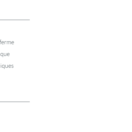
 ferme
ique
iques