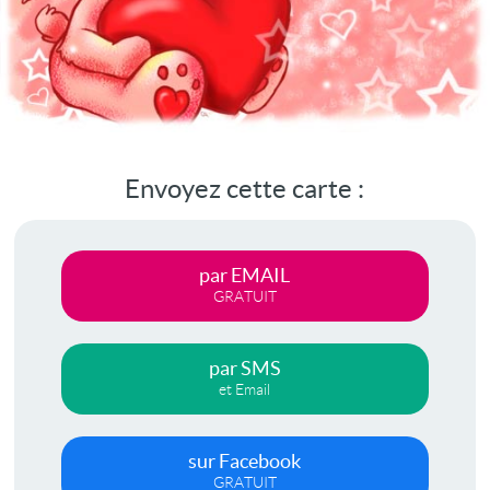
Envoyez cette carte :
par EMAIL
GRATUIT
par SMS
et Email
sur Facebook
GRATUIT