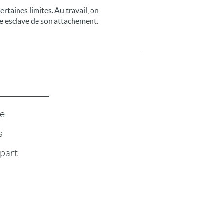
rtaines limites. Au travail, on
re esclave de son attachement.
te
s
-part