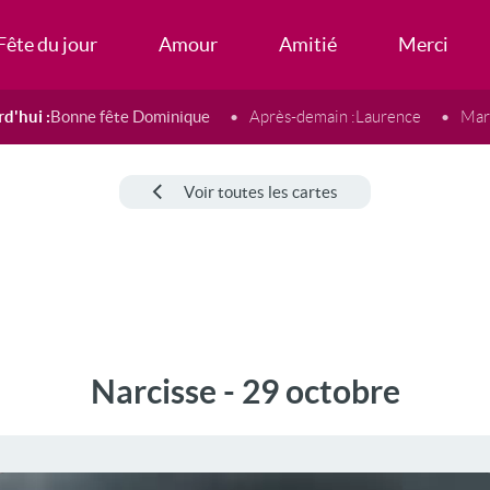
Fête du jour
Amour
Amitié
Merci
d'hui :
Bonne fête Dominique
Après-demain :
Laurence
Mard
Voir toutes les cartes
Narcisse - 29 octobre