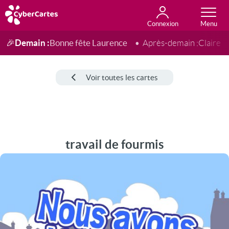
Connexion
Anniversaire
Fête du jour
Amour
Amitié
Merci
Toutes les cartes
Demain :
Bonne fête Laurence
🎉
Après-demain :
Claire
Voir toutes les cartes
travail de fourmis