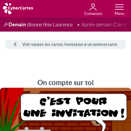
Connexion
Anniversaire
Fête du jour
Amour
Amitié
Merci
Toutes les cartes
Demain :
Bonne fête Laurence
🎉
Après-demain :
Claire
Voir toutes les cartes Invitation à un anniversaire
On compte sur toi