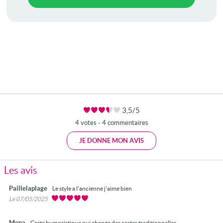
3,5/5
4 votes - 4 commentaires
JE DONNE MON AVIS
Les avis
Paillelaplage
Le style a l'ancienne j'aime bien
Le 07/05/2025
Mona
Carte humoristique qui change des cartes traditionnelles