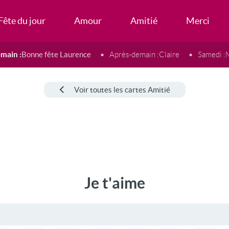
Fête du jour
Amour
Amitié
Merci
main :
Bonne fête Laurence
Après-demain :
Claire
Samedi :
Voir toutes les cartes Amitié
Je t'aime