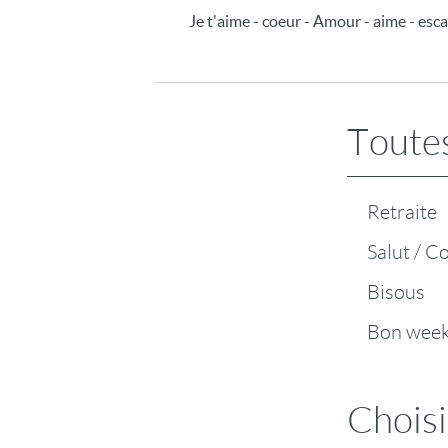
Je t'aime - coeur - Amour - aime - escar
Toutes
Retraite
Salut / C
Bisous
Bon wee
Choisi