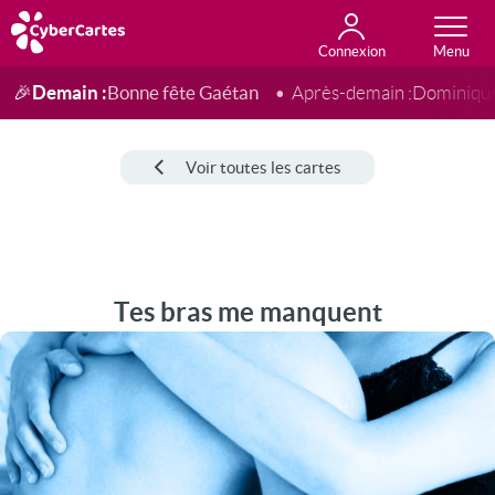
Connexion
Anniversaire
Fête du jour
Amour
Amitié
Merci
Toutes les cartes
Demain :
Bonne fête Gaétan
🎉
Après-demain :
Dominiqu
Voir toutes les cartes
Tes bras me manquent