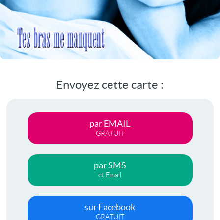
Envoyez cette carte :
par EMAIL
GRATUIT
par SMS
et Email
sur Facebook
GRATUIT