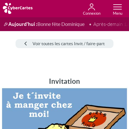
Connexion
Anniversaire
Fête du jour
Amour
Amitié
Merci
Toutes les cartes
Aujourd'hui :
Bonne fête Dominique
🎉
Après-demain :
L
Voir toutes les cartes Invit / faire-part
Invitation