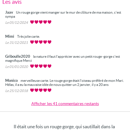
Les avis
Jaav
Un rouge gorge vient manger sur le mur de clôture de ma maison, c'est
sympa
Le 05/12/2024
Mimi
Très jolie carte.
Le 31/12/2021
Griboulle2020
la nature il faut l'apprécier avec un petit rouge -gorge c'est
magnifique Merci
Le 01/01/2020
Monico
merveilleuse carte. Le rouge gorge était l'oiseau préféré de mon Mari.
Hélas, il a eu la mauvaise idée de nous quitter un 2 janvier, il y a 20 ans
Le 25/12/2018
Afficher les 41 commentaires restants
Il était une fois un rouge gorge, qui sautillait dans la