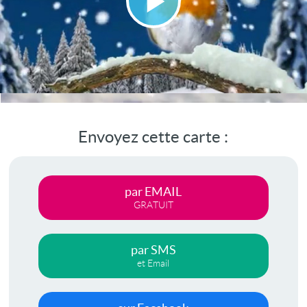
Lire
la
vidéo
Envoyez cette carte :
par EMAIL
GRATUIT
par SMS
et Email