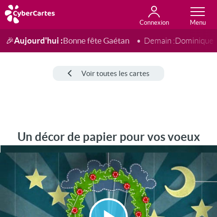
Connexion
Anniversaire
Fête du jour
Amour
Amitié
Merci
Toutes les cartes
Aujourd'hui :
Bonne fête Gaétan
🎉
Demain :
Dominique
Voir toutes les cartes
Un décor de papier pour vos voeux