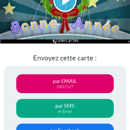
Lire
la
vidéo
Envoyez cette carte :
par EMAIL
GRATUIT
par SMS
et Email