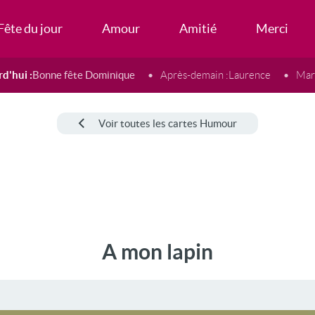
Fête du jour
Amour
Amitié
Merci
d'hui :
Bonne fête Dominique
Après-demain :
Laurence
Mard
Voir toutes les cartes Humour
A mon lapin