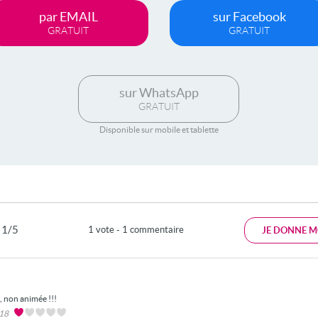
par EMAIL
sur Facebook
GRATUIT
GRATUIT
sur WhatsApp
GRATUIT
Disponible sur mobile et tablette
1/5
1 vote - 1 commentaire
JE DONNE M
, non animée !!!
018