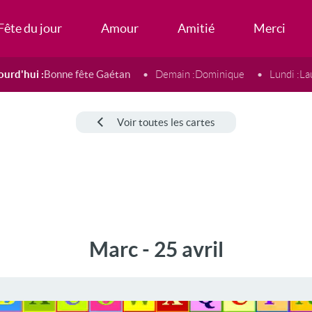
Fête du jour
Amour
Amitié
Merci
ourd'hui :
Bonne fête Gaétan
Demain :
Dominique
Lundi :
La
Voir toutes les cartes
Marc - 25 avril