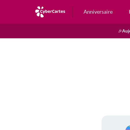
Anniversaire
Auj
🎉