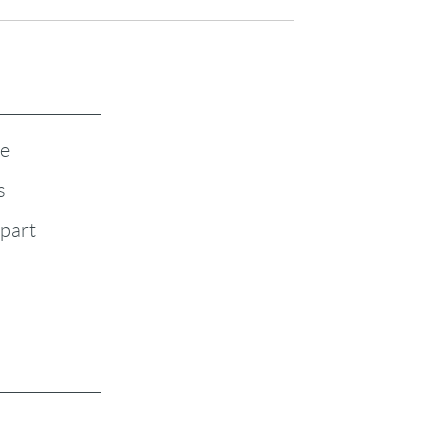
te
s
-part