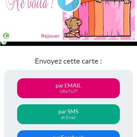
Lire
la
vidéo
Envoyez cette carte :
par EMAIL
GRATUIT
par SMS
et Email