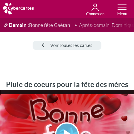
Connexion
Anniversaire
Fête du jour
Amour
Amitié
Merci
Toutes les cartes
Demain :
Bonne fête Gaétan
🎉
Après-demain :
Dominiqu
Voir toutes les cartes
Pluie de coeurs pour la fête des mères