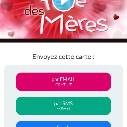
Lire
la
vidéo
Envoyez cette carte :
par EMAIL
GRATUIT
par SMS
et Email