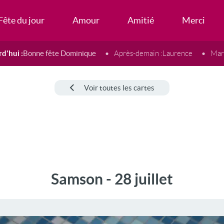
Fête du jour
Amour
Amitié
Merci
d'hui :
Bonne fête Dominique
Après-demain :
Laurence
Mard
Voir toutes les cartes
Samson - 28 juillet