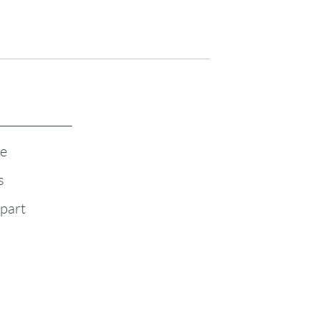
te
s
-part