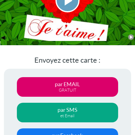
Lire
la
vidéo
Envoyez cette carte :
par EMAIL
GRATUIT
par SMS
et Email