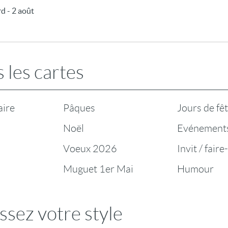
rd - 2 août
 les cartes
aire
Pâques
Jours de fê
Noël
Evénement
Voeux 2026
Invit / faire
Muguet 1er Mai
Humour
ssez votre style