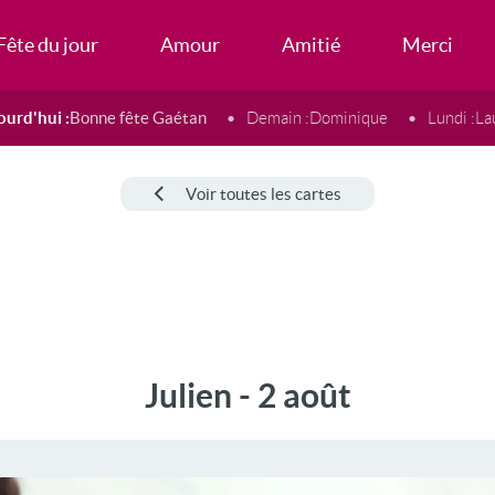
Fête du jour
Amour
Amitié
Merci
ourd'hui :
Bonne fête Gaétan
Demain :
Dominique
Lundi :
La
Voir toutes les cartes
Julien - 2 août