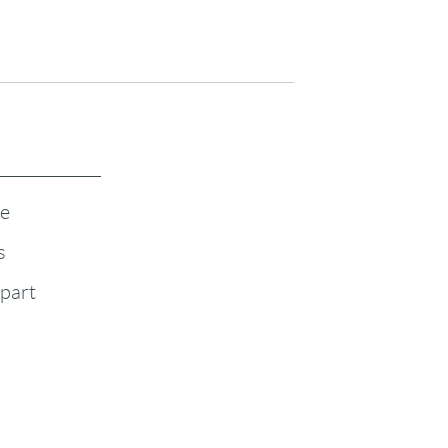
te
s
-part