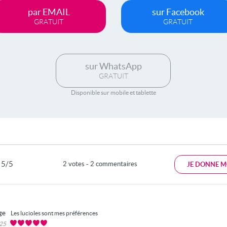
par EMAIL
sur Facebook
GRATUIT
GRATUIT
sur WhatsApp
GRATUIT
Disponible sur mobile et tablette
5/5
2 votes - 2 commentaires
JE DONNE M
age
Les lucioles sont mes préférences
025