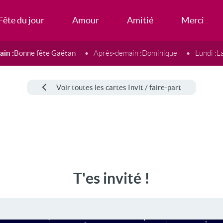
Fête du jour
Amour
Amitié
Merci
in :
Bonne fête Gaétan
Après-demain :
Dominique
Lundi :
L
Voir toutes les cartes Invit / faire-part
T'es invité !