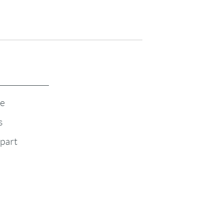
te
s
-part