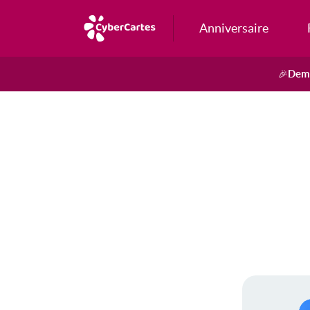
Anniversaire
Dema
🎉