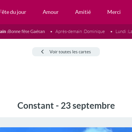
Fête du jour
Amour
Amitié
Merci
in :
Bonne fête Gaétan
Après-demain :
Dominique
Lundi :
L
Voir toutes les cartes
Constant - 23 septembre