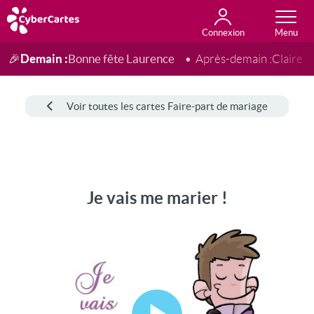
Connexion
Anniversaire
Fête du jour
Amour
Amitié
Merci
Toutes les cartes
Demain :
Bonne fête Laurence
🎉
Après-demain :
Claire
Voir toutes les cartes Faire-part de mariage
Je vais me marier !