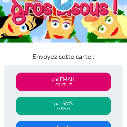
Lire
la
vidéo
Envoyez cette carte :
par EMAIL
GRATUIT
par SMS
et Email