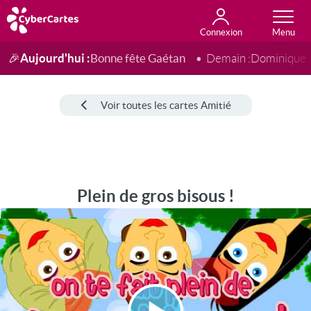
Connexion
Anniversaire
Fête du jour
Amour
Amitié
Merci
Toutes les cartes
Aujourd'hui :
Bonne fête Gaétan
🎉
Demain :
Dominique
Voir toutes les cartes Amitié
Plein de gros bisous !