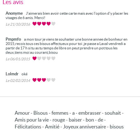
Les avis
Anonyme
J'aimerais bien avoir cette carte mais avec l'option d'y placer les
visages de 6 amis. Merci!
Le 21/10/2016
Pmpmfo
a mon tour je viens te souhaiter une bonne annee de bonheur en
2015,recois tous ces bisous affectueux pour toi ,je passe a Laval vendredi a
partir de 17 h si tu as tu temps de libre on peut prendre un pot tous les
deux,tiens moi au courant,bisou
Le 06/01/2015
Lolmdr
oké
Le 02/02/2014
Amour - Bisous - femmes - a - embrasser - souhait -
Amis pour la vie - rouge - baiser - bon - de -
Félicitations - Amitié - Joyeux anniversaire - bisous