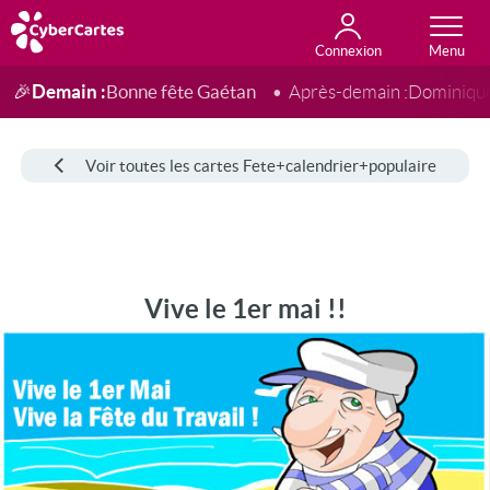
Connexion
Anniversaire
Fête du jour
Amour
Amitié
Merci
Toutes les cartes
Demain :
Bonne fête Gaétan
🎉
Après-demain :
Dominiqu
Voir toutes les cartes Fete+calendrier+populaire
Vive le 1er mai !!