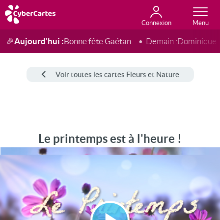
Connexion
Anniversaire
Fête du jour
Amour
Amitié
Merci
Toutes les cartes
Aujourd'hui :
Bonne fête Gaétan
🎉
Demain :
Dominique
Voir toutes les cartes Fleurs et Nature
Le printemps est à l'heure !