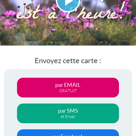
Lire
la
vidéo
Envoyez cette carte :
par EMAIL
GRATUIT
par SMS
et Email