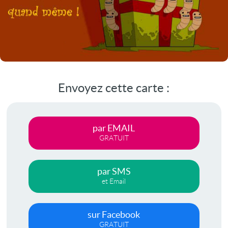
Envoyez cette carte :
par EMAIL
GRATUIT
par SMS
et Email
sur Facebook
GRATUIT