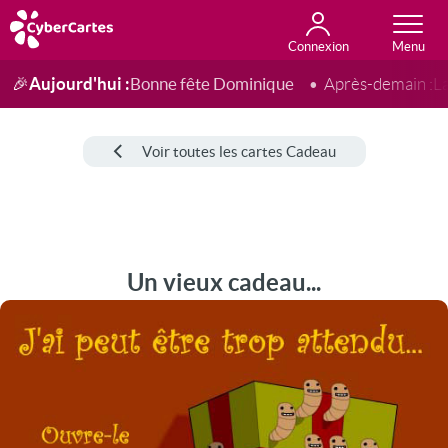
Connexion
Anniversaire
Fête du jour
Amour
Amitié
Merci
Toutes les cartes
Aujourd'hui :
Bonne fête Dominique
🎉
Après-demain :
L
Voir toutes les cartes Cadeau
Un vieux cadeau...