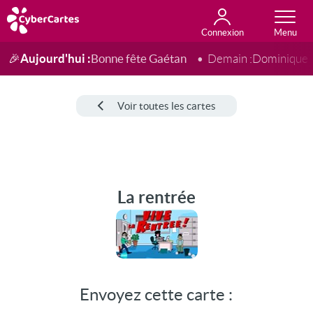
Connexion
Anniversaire
Fête du jour
Amour
Amitié
Merci
Toutes les cartes
Aujourd'hui :
Bonne fête Gaétan
🎉
Demain :
Dominique
Voir toutes les cartes
La rentrée
Envoyez cette carte :