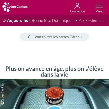
Connexion
Anniversaire
Fête du jour
Amour
Amitié
Merci
Toutes les cartes
Aujourd'hui :
Bonne fête Dominique
🎉
Après-demain :
L
Voir toutes les cartes Gâteau
Plus on avance en âge, plus on s'élève
dans la vie