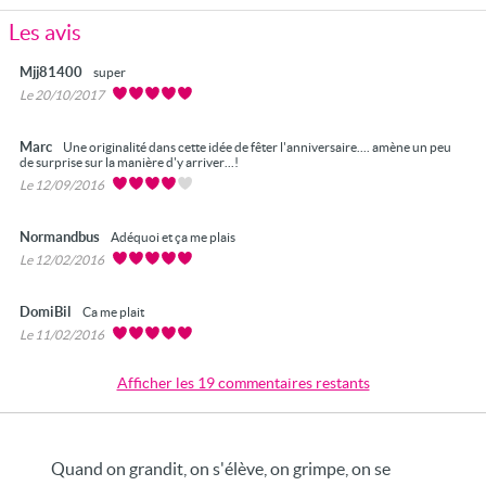
Les avis
Mjj81400
super
Le 20/10/2017
Marc
Une originalité dans cette idée de fêter l'anniversaire.... amène un peu
de surprise sur la manière d'y arriver...!
Le 12/09/2016
Normandbus
Adéquoi et ça me plais
Le 12/02/2016
DomiBil
Ca me plait
Le 11/02/2016
Afficher les 19 commentaires restants
Quand on grandit, on s'élève, on grimpe, on se