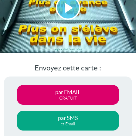
Lire
la
vidéo
Envoyez cette carte :
par EMAIL
GRATUIT
par SMS
et Email