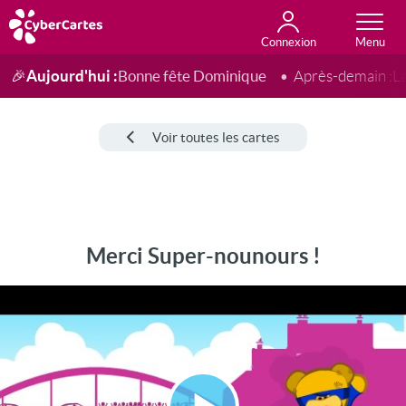
Connexion
Anniversaire
Fête du jour
Amour
Amitié
Merci
Toutes les cartes
Aujourd'hui :
Bonne fête Dominique
🎉
Après-demain :
L
Voir toutes les cartes
Merci Super-nounours !