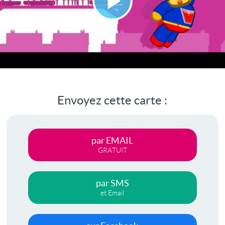
Lire
la
vidéo
Envoyez cette carte :
par EMAIL
GRATUIT
par SMS
et Email