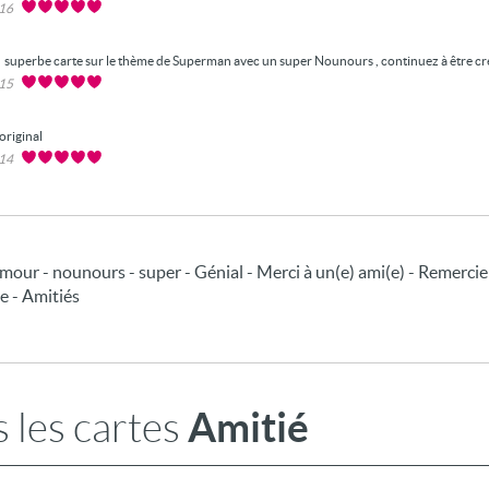
016
superbe carte sur le thème de Superman avec un super Nounours , continuez à être créa
015
original
014
mour - nounours - super - Génial - Merci à un(e) ami(e) - Remercie
e - Amitiés
Amitié
 les cartes