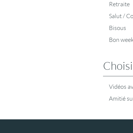
Retraite
Salut / C
Bisous
Bon wee
Choisi
Vidéos a
Amitié su