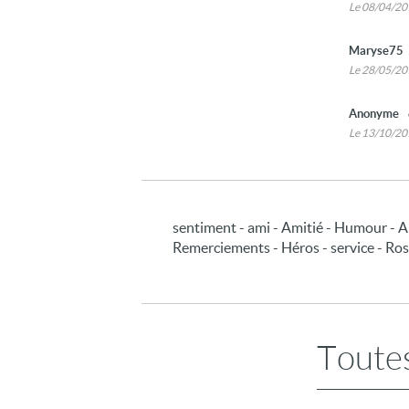
Le 08/04/2
Maryse75
Le 28/05/2
Anonyme
Le 13/10/2
sentiment - ami - Amitié - Humour - A
Remerciements - Héros - service - Ros
Toutes