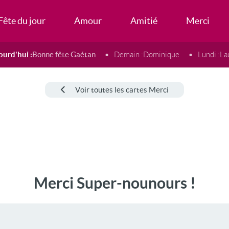
Fête du jour
Amour
Amitié
Merci
ourd'hui :
Bonne fête Gaétan
Demain :
Dominique
Lundi :
La
Voir toutes les cartes Merci
Merci Super-nounours !