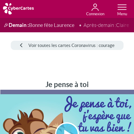
Connexion
Anniversaire
Fête du jour
Amour
Amitié
Merci
Toutes les cartes
Demain :
Bonne fête Laurence
🎉
Après-demain :
Claire
Voir toutes les cartes Coronavirus : courage
Je pense à toi