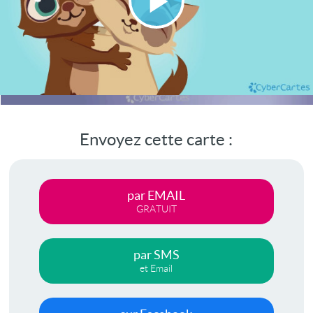
Lire
la
vidéo
Envoyez cette carte :
par EMAIL
GRATUIT
par SMS
et Email