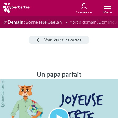
Connexion
Anniversaire
Fête du jour
Amour
Amitié
Merci
Toutes les cartes
Demain :
Bonne fête Gaétan
🎉
Après-demain :
Dominiqu
Voir toutes les cartes
Un papa parfait