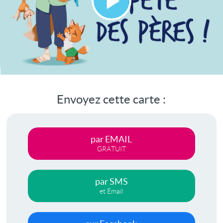
Lire
la
vidéo
Envoyez cette carte :
par EMAIL
GRATUIT
par SMS
et Email