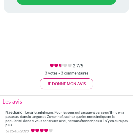
2,7/5
3 votes - 3 commentaires
JE DONNE MON AVIS
Les avis
Naethano
Le strict minimum. Pour les gens qui sacquent parce qu'il n'y en a
pas assez dans la langue de Zamenhof, sachez que les notes indiquent la
popularité, donc si vous continuez ainsi, ne vous étonnez pas si il n'y en aura pas
plus.
Le 25/05/2020