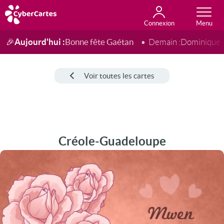
Connexion
Anniversaire
Fête du jour
Amour
Amitié
Merci
Toutes les cartes
Aujourd'hui :
Bonne fête Gaétan
🎉
Demain :
Dominique
Voir toutes les cartes
Créole-Guadeloupe