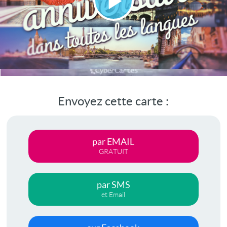
Lire
la
vidéo
Envoyez cette carte :
par EMAIL
GRATUIT
par SMS
et Email