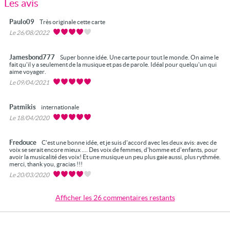
Les avis
Paulo09
Très originale cette carte
Le 26/08/2022
Jamesbond777
Super bonne idée. Une carte pour tout le monde. On aime le
fait qu'il y a seulement de la musique et pas de parole. Idéal pour quelqu'un qui
aime voyager.
Le 09/04/2021
Patmikis
internationale
Le 18/04/2020
Fredouce
C'est une bonne idée, et je suis d'accord avec les deux avis: avec de
voix se serait encore mieux .... Des voix de femmes, d'homme et d'enfants, pour
avoir la musicalité des voix! Et une musique un peu plus gaie aussi, plus rythmée.
merci, thank you, gracias !!!
Le 20/03/2020
Afficher les 26 commentaires restants