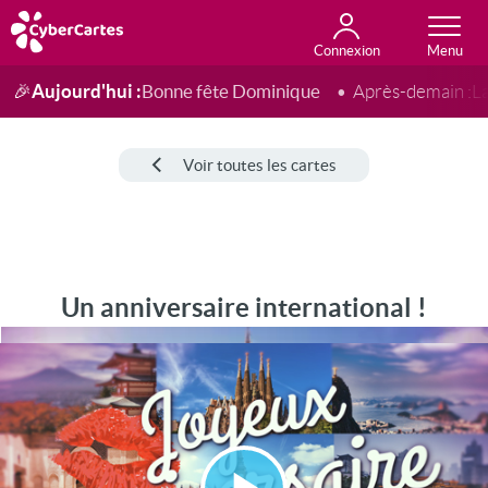
Connexion
Anniversaire
Fête du jour
Amour
Amitié
Merci
Toutes les cartes
Aujourd'hui :
Bonne fête Dominique
🎉
Après-demain :
L
Voir toutes les cartes
Un anniversaire international !