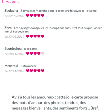
Les avis
Zoulayha
J'aimais ses Magnifie pour la première fois avec toi je t'aime
Le 22/07/2020
Zozo
Les paysages sont jolies,les inscriptions aussi bref tout ce que j'adore
merci à cybecartes
Le 17/03/2019
Boutdechou
jolie carte
Le 20/11/2018
Moustaki
Extra merci
Le 17/11/2018
Avis à tous les amoureux : cette jolie carte propose
des mots d'amour, des phrases tendres, des
messages bienveillants, des sentiments forts... Bref,