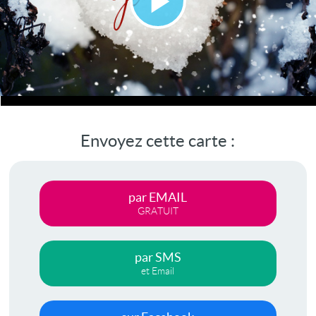
Lire
la
vidéo
Envoyez cette carte :
par EMAIL
GRATUIT
par SMS
et Email