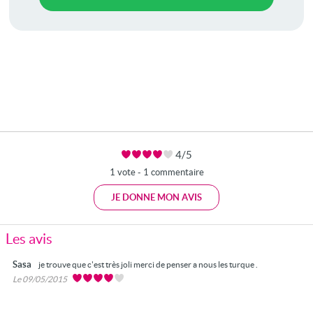
4/5
1 vote - 1 commentaire
JE DONNE MON AVIS
Les avis
Sasa
je trouve que c'est très joli merci de penser a nous les turque .
Le 09/05/2015