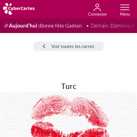
Connexion
Anniversaire
Fête du jour
Amour
Amitié
Merci
Toutes les cartes
Aujourd'hui :
Bonne fête Gaétan
🎉
Demain :
Dominique
Voir toutes les cartes
Turc