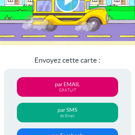
Lire
la
vidéo
Envoyez cette carte :
par EMAIL
GRATUIT
par SMS
et Email