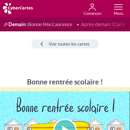
Connexion
Anniversaire
Fête du jour
Amour
Amitié
Merci
Toutes les cartes
Demain :
Bonne fête Laurence
🎉
Après-demain :
Claire
Voir toutes les cartes
Bonne rentrée scolaire !