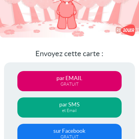
Envoyez cette carte :
par EMAIL
GRATUIT
par SMS
et Email
sur Facebook
GRATUIT