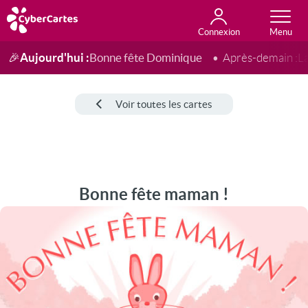
Connexion
Anniversaire
Fête du jour
Amour
Amitié
Merci
Toutes les cartes
Aujourd'hui :
Bonne fête Dominique
🎉
Après-demain :
L
Voir toutes les cartes
Bonne fête maman !