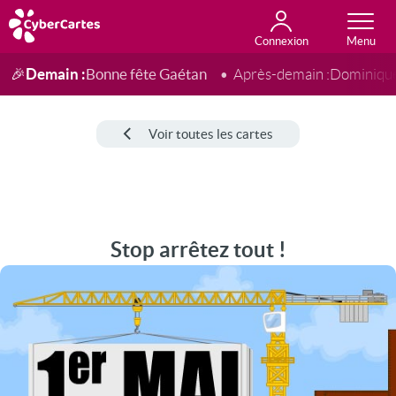
Connexion
Anniversaire
Fête du jour
Amour
Amitié
Merci
Toutes les cartes
Demain :
Bonne fête Gaétan
🎉
Après-demain :
Dominiqu
Voir toutes les cartes
Stop arrêtez tout !