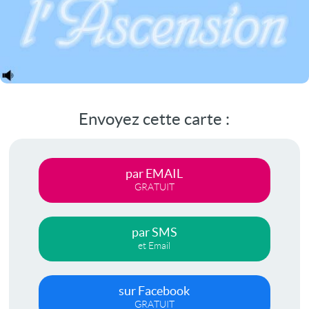
Envoyez cette carte :
par EMAIL
GRATUIT
par SMS
et Email
sur Facebook
GRATUIT