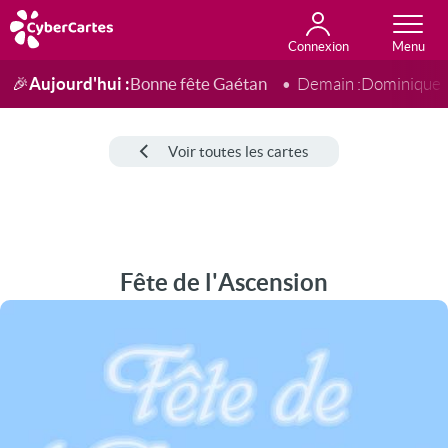
Connexion
Anniversaire
Fête du jour
Amour
Amitié
Merci
Toutes les cartes
Aujourd'hui :
Bonne fête Gaétan
🎉
Demain :
Dominique
Voir toutes les cartes
Fête de l'Ascension