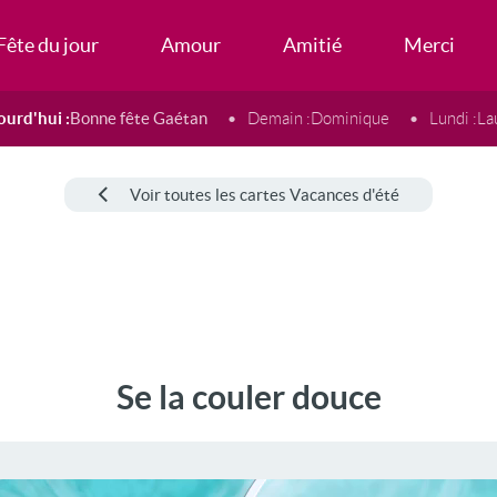
Fête du jour
Amour
Amitié
Merci
ourd'hui :
Bonne fête Gaétan
Demain :
Dominique
Lundi :
La
Voir toutes les cartes Vacances d'été
Se la couler douce