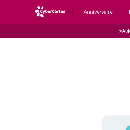
Anniversaire
Auj
🎉