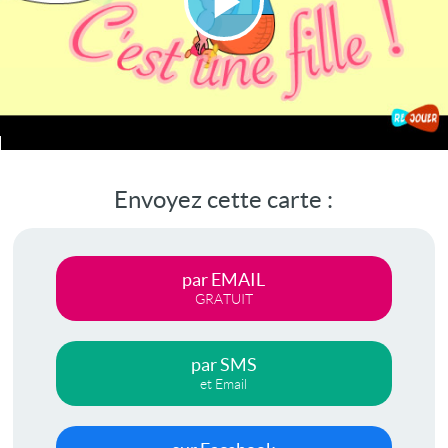
Lire
la
vidéo
Envoyez cette carte :
par EMAIL
GRATUIT
par SMS
et Email