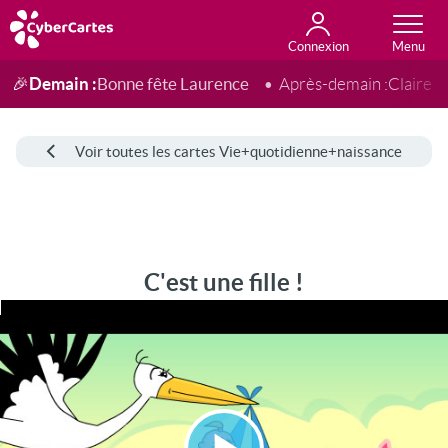
Connexion
Anniversaire
Fête du jour
Amour
Amitié
Merci
Toutes les cartes
Demain :
Bonne fête Laurence
🎉
Après-demain :
Claire
Voir toutes les cartes Vie+quotidienne+naissance
C'est une fille !