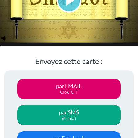
Lire
la
vidéo
Envoyez cette carte :
par EMAIL
GRATUIT
par SMS
et Email