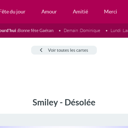
Fête du jour
Amour
Amitié
Merci
ourd'hui :
Bonne fête Gaétan
Demain :
Dominique
Lundi :
La
Voir toutes les cartes
Smiley - Désolée