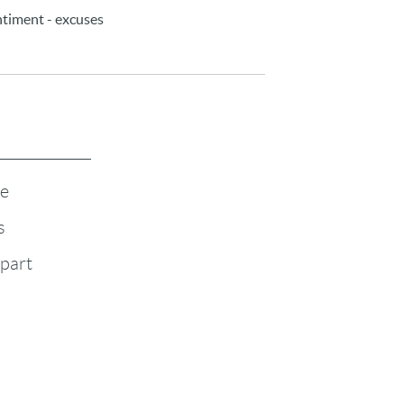
ntiment - excuses
te
s
-part