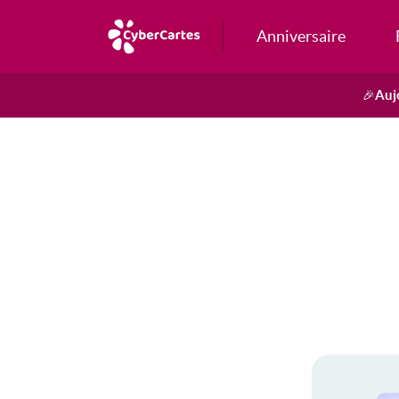
Anniversaire
Auj
🎉