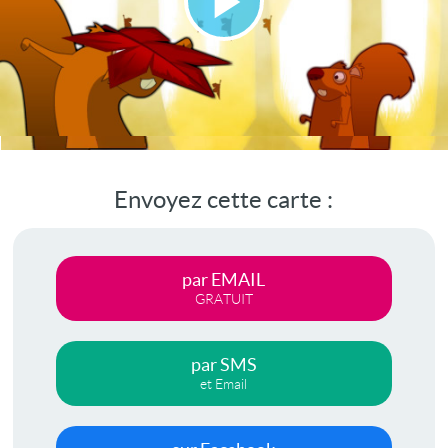
Lire
la
vidéo
Envoyez cette carte :
par EMAIL
GRATUIT
par SMS
et Email