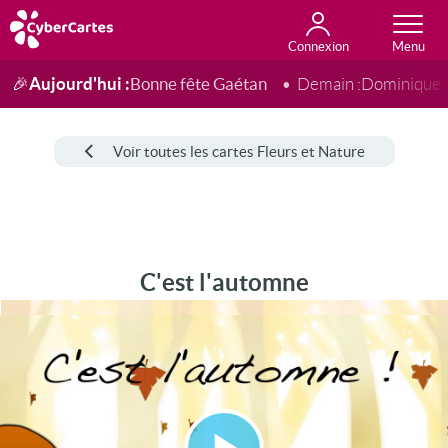
Connexion
Anniversaire
Fête du jour
Amour
Amitié
Merci
Toutes les cartes
Aujourd'hui :
Bonne fête Gaétan
🎉
Demain :
Dominique
Voir toutes les cartes Fleurs et Nature
C'est l'automne