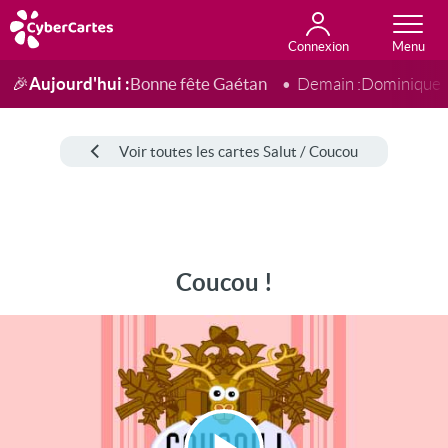
Connexion
Anniversaire
Fête du jour
Amour
Amitié
Merci
Toutes les cartes
Aujourd'hui :
Bonne fête Gaétan
🎉
Demain :
Dominique
Voir toutes les cartes Salut / Coucou
Coucou !