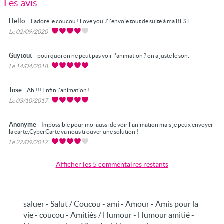
Les avis
Hello
J'adore le coucou ! Love you J'l'envoie tout de suite à ma BEST
Le 02/09/2020
Guytout
pourquoi on ne peut pas voir l'animation ? on a juste le son.
Le 14/04/2018
Jose
Ah !!! Enfin l'animation !
Le 03/10/2017
Anonyme
Impossible pour moi aussi de voir l'animation mais je peux envoyer
la carte,CyberCarte va nous trouver une solution !
Le 22/09/2017
Afficher les 5 commentaires restants
saluer - Salut / Coucou - ami - Amour - Amis pour la
vie - coucou - Amitiés / Humour - Humour amitié -