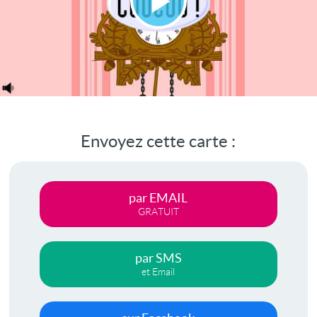
Lire
la
vidéo
Envoyez cette carte :
par EMAIL
GRATUIT
par SMS
et Email