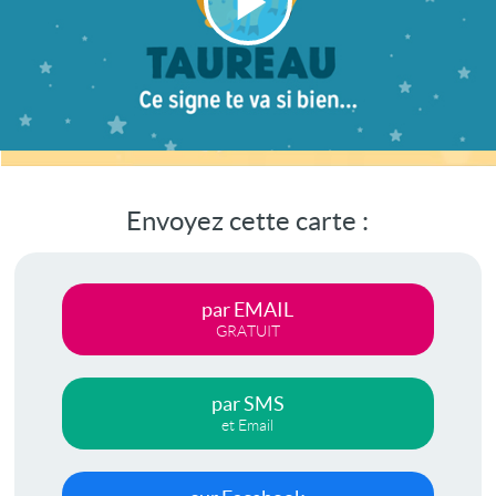
Lire
la
vidéo
Envoyez cette carte :
par EMAIL
GRATUIT
par SMS
et Email