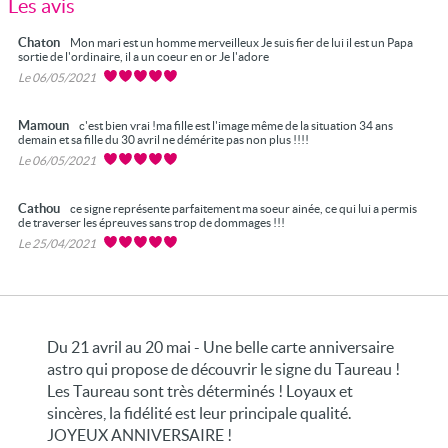
Les avis
Chaton
Mon mari est un homme merveilleux Je suis fier de lui il est un Papa
sortie de l'ordinaire, il a un coeur en or Je l'adore
Le 06/05/2021
Mamoun
c'est bien vrai !ma fille est l'image même de la situation 34 ans
demain et sa fille du 30 avril ne démérite pas non plus !!!!
Le 06/05/2021
Cathou
ce signe représente parfaitement ma soeur ainée, ce qui lui a permis
de traverser les épreuves sans trop de dommages !!!
Le 25/04/2021
Du 21 avril au 20 mai - Une belle carte anniversaire
astro qui propose de découvrir le signe du Taureau !
Les Taureau sont très déterminés ! Loyaux et
sincères, la fidélité est leur principale qualité.
JOYEUX ANNIVERSAIRE !