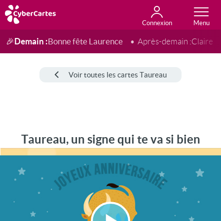
Connexion
Anniversaire
Fête du jour
Amour
Amitié
Merci
Toutes les cartes
Demain :
Bonne fête Laurence
🎉
Après-demain :
Claire
Voir toutes les cartes Taureau
Taureau, un signe qui te va si bien