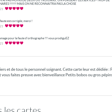
 N'AI PAS MOINS DE DEUX OU TROIS ANS , ON PURGEAIT LES SER ICES - TROP DE
RES !!!!!!! MAIS ON NE RECONNAITRA PAS LA CHOSE
021
faute est corrigée, merci !
021
mage pour la faute d'orthographe !!! vous prodiguEZ
021
iers et de tous le personnel soignant. Cette carte leur est dédiée : 
 vous faites preuve avec bienveillance Petits bobos ou gros pépin
 les cartes