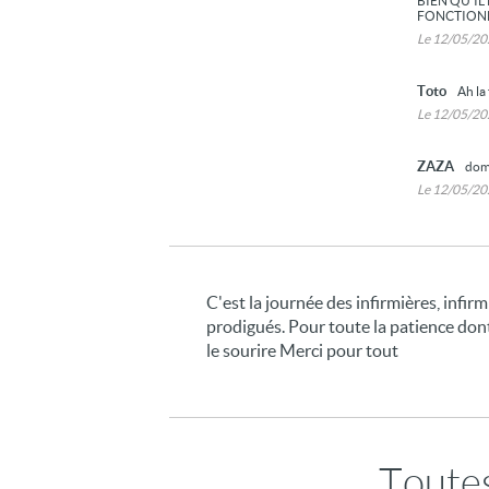
BIEN QU'IL
FONCTIONNA
Le 12/05/2
Toto
Ah la 
Le 12/05/2
ZAZA
dom
Le 12/05/2
C'est la journée des infirmières, infirm
prodigués. Pour toute la patience dont
le sourire Merci pour tout
Toutes