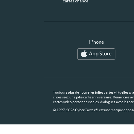
cartes chance
iPhone
Toujours plus de nouvelles jolies cartes virtuelles g
choisissez une jolie carte anniversaire. Remerciez av
cartes video personnalisables, dialoguez avec les ca
© 1997-2026 CyberCartes ® est une marque déposée,