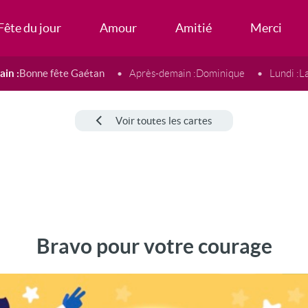
Fête du jour
Amour
Amitié
Merci
in :
Bonne fête Gaétan
Après-demain :
Dominique
Lundi :
L
Voir toutes les cartes
Bravo pour votre courage