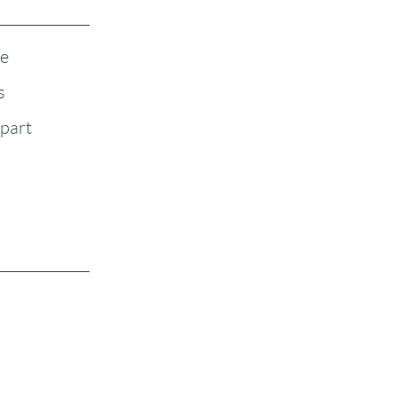
te
s
-part