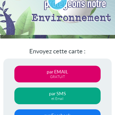
Lire
la
vidéo
Envoyez cette carte :
par EMAIL
GRATUIT
par SMS
et Email