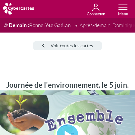
Connexion
Anniversaire
Fête du jour
Amour
Amitié
Merci
Toutes les cartes
Demain :
Bonne fête Gaétan
🎉
Après-demain :
Dominiqu
Voir toutes les cartes
Journée de l'environnement, le 5 juin.