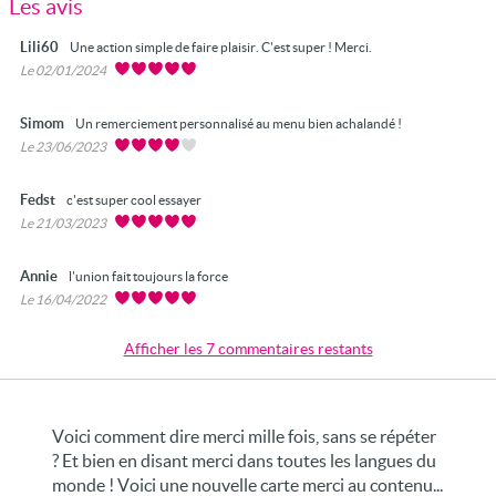
Les avis
Lili60
Une action simple de faire plaisir. C'est super ! Merci.
Le 02/01/2024
Simom
Un remerciement personnalisé au menu bien achalandé !
Le 23/06/2023
Fedst
c'est super cool essayer
Le 21/03/2023
Annie
l'union fait toujours la force
Le 16/04/2022
Afficher les 7 commentaires restants
Voici comment dire merci mille fois, sans se répéter
? Et bien en disant merci dans toutes les langues du
monde ! Voici une nouvelle carte merci au contenu...