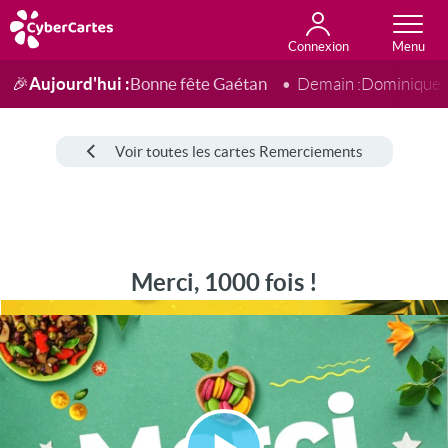
Connexion
Anniversaire
Fête du jour
Amour
Amitié
Merci
Toutes les cartes
Aujourd'hui :
Bonne fête Gaétan
🎉
Demain :
Dominique
Voir toutes les cartes Remerciements
Merci, 1000 fois !