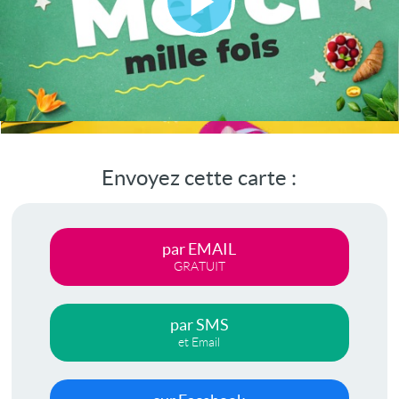
Lire
la
vidéo
Envoyez cette carte :
par EMAIL
GRATUIT
par SMS
et Email